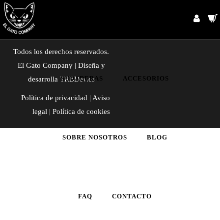
INICIO
CAMISETAS
Todos los derechos reservados.
El Gato Company | Diseña y
SUDADERAS
ACCESORIOS
desarrolla
TRBDev.es
Política de privacidad
|
Aviso
legal
|
Política de cookies
SOBRE NOSOTROS
BLOG
FAQ
CONTACTO