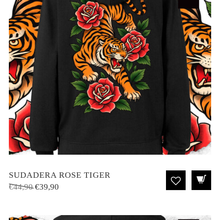
SUDADERA ROSE TIGER
El
El
€
44,90
€
39,90
precio
precio
original
actual