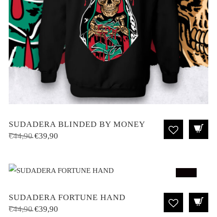
SUDADERA BLINDED BY MONEY
El
El
€
44,90
€
39,90
precio
precio
original
actual
era:
es:
€44,90.
€39,90.
SALE!
SUDADERA FORTUNE HAND
El
El
€
44,90
€
39,90