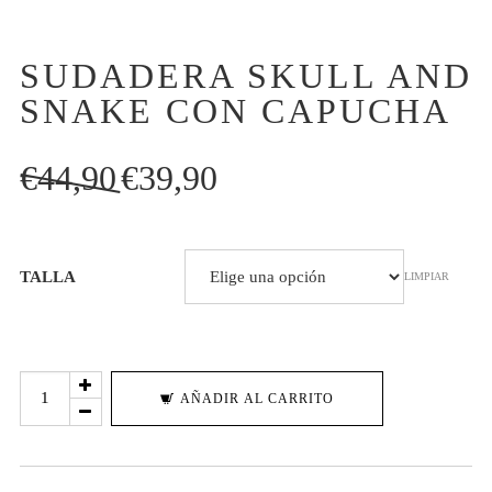
SUDADERA SKULL AND
SNAKE CON CAPUCHA
El
El
€
44,90
€
39,90
precio
precio
original
actual
era:
es:
TALLA
LIMPIAR
€44,90.
€39,90.
SUDADERA
AÑADIR AL CARRITO
SKULL
AND
SNAKE