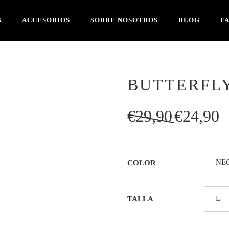
S
ACCESORIOS
SOBRE NOSOTROS
BLOG
F
BUTTERFL
El
El
€
29,90
€
24,90
precio
pre
original
act
era:
es:
COLOR
€29,90.
€2
TALLA