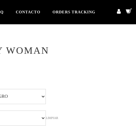
AQ
CONTACTO
ORDERS TRACKING
Y WOMAN
cio
ual
4,90.
LIMPIAR