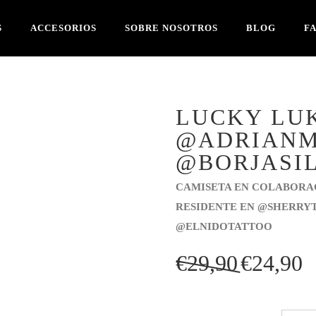
S
ACCESORIOS
SOBRE NOSOTROS
BLOG
F
LUCKY LU
@ADRIANM
@BORJASI
CAMISETA EN COLABORA
RESIDENTE EN @SHERRYT
@ELNIDOTATTOO
El
El
€
29,90
€
24,90
precio
pre
original
act
era:
es: