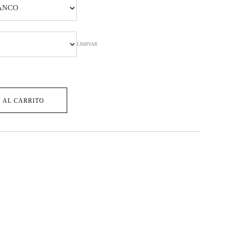
4,90.
LIMPIAR
 AL CARRITO