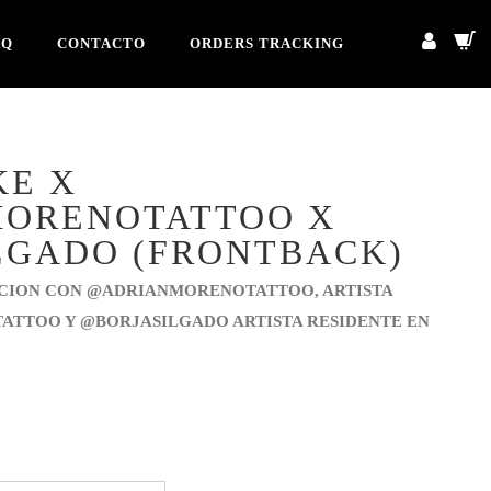
AQ
CONTACTO
ORDERS TRACKING
KE X
ORENOTATTOO X
LGADO (FRONTBACK)
CION CON @ADRIANMORENOTATTOO, ARTISTA
ATTOO Y @BORJASILGADO ARTISTA RESIDENTE EN
cio
ual