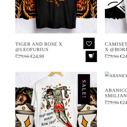
TIGER AND ROSE X
CAMISET
@LEOFURIUS
X @BOR
El
El
El
€
29,90
€
24,90
€
29,90
€
24
precio
precio
pre
original
actual
ori
era:
es:
era
SALE!
€29,90.
€24,90.
€29
ABANICO
SMILJAN
El
€
29,90
€
24
pre
ori
era