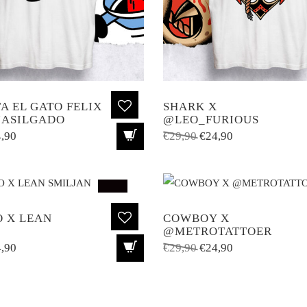
A EL GATO FELIX
SHARK X
JASILGADO
@LEO_FURIOUS
El
El
El
,90
€
29,90
€
24,90
cio
precio
precio
precio
ginal
actual
original
actual
:
es:
era:
es:
SALE!
,90.
€24,90.
€29,90.
€24,90.
 X LEAN
COWBOY X
@METROTATTOER
El
El
El
,90
€
29,90
€
24,90
cio
precio
precio
precio
ginal
actual
original
actual
:
es:
era:
es: