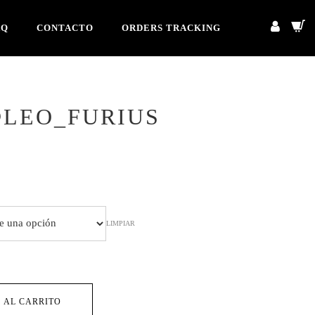
AQ
CONTACTO
ORDERS TRACKING
@LEO_FURIUS
cio
ual
LIMPIAR
4,90.
 AL CARRITO