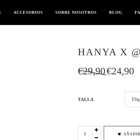
S
ACCESORIOS
SOBRE NOSOTROS
BLOG
F
HANYA X 
El
El
€
29,90
€
24,90
precio
pre
original
act
era:
es:
TALLA
€29,90.
€2
HANYA
AÑADIR
X