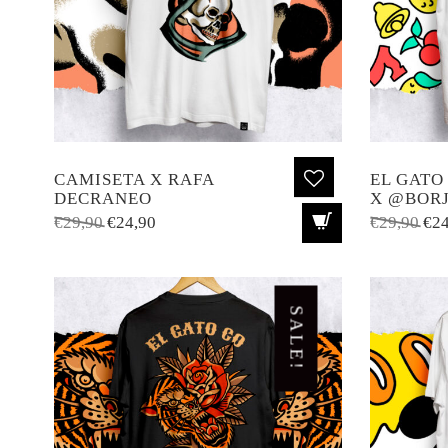
CAMISETA X RAFA
EL GATO
DECRANEO
X @BOR
El
El
El
€
29,90
€
24,90
€
29,90
€
24
precio
precio
pre
original
actual
ori
era:
es:
era
SALE!
€29,90.
€24,90.
€29