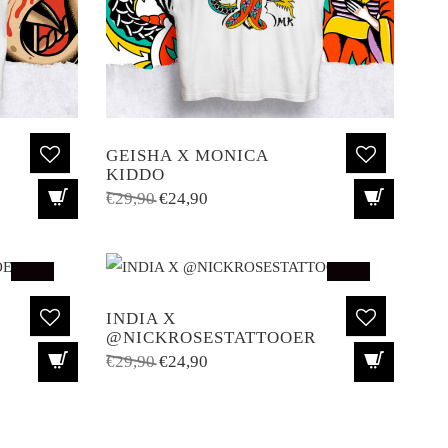
GEISHA X MONICA
KIDDO
El
El
€
29,90
€
24,90
precio
precio
original
actual
era:
es:
SALE!
SALE!
€29,90.
€24,90.
INDIA X
@NICKROSESTATTOOER
El
El
€
29,90
€
24,90
precio
precio
original
actual
era:
es: