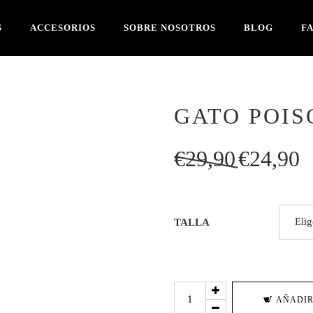
S
ACCESORIOS
SOBRE NOSOTROS
BLOG
F
GATO POIS
El
El
€
29,90
€
24,90
precio
pre
original
act
era:
es:
TALLA
€29,90.
€2
GATO
AÑADIR
POISON