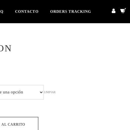
AQ
CONTACTO
ORDERS TRACKING
ON
cio
ual
LIMPIAR
4,90.
 AL CARRITO