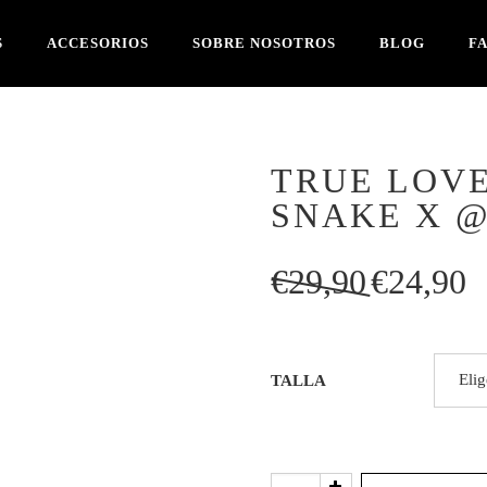
S
ACCESORIOS
SOBRE NOSOTROS
BLOG
F
TRUE LOV
SNAKE X 
El
El
€
29,90
€
24,90
precio
pre
original
act
era:
es:
TALLA
€29,90.
€2