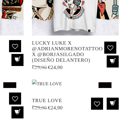
LUCKY LUKE X
@ADRIANMORENOTATTOO
X @BORJASILGADO
(DISEÑO DELANTERO)
El
El
€
29,90
€
24,90
precio
precio
original
actual
era:
es:
SALE!
SALE!
€29,90.
€24,90.
TRUE LOVE
El
El
€
29,90
€
24,90
precio
precio
original
actual
era:
es: