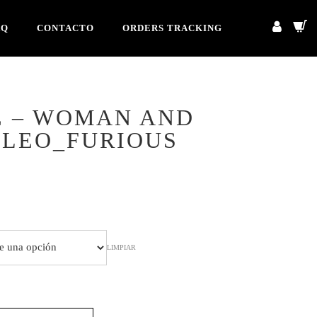
AQ
CONTACTO
ORDERS TRACKING
E – WOMAN AND
@LEO_FURIOUS
cio
ual
LIMPIAR
4,90.