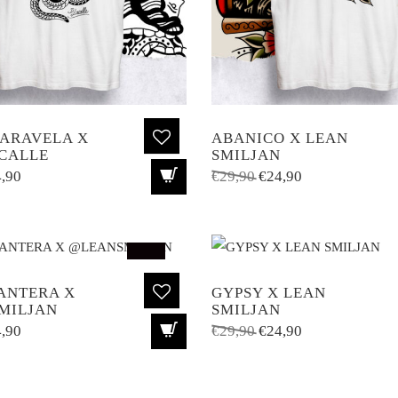
ARAVELA X
ABANICO X LEAN
CALLE
SMILJAN
El
El
El
,90
€
29,90
€
24,90
cio
precio
precio
precio
ginal
actual
original
actual
:
es:
era:
es:
,90.
€24,90.
€29,90.
€24,90.
SALE!
ANTERA X
GYPSY X LEAN
MILJAN
SMILJAN
El
El
El
,90
€
29,90
€
24,90
cio
precio
precio
precio
ginal
actual
original
actual
:
es:
era:
es: