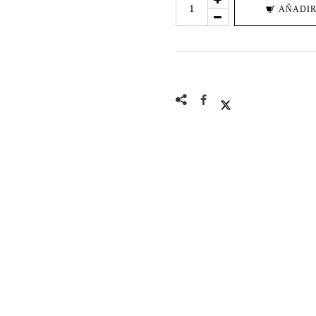
TRUE
AÑADIR
LOVE
-
WOMAN
AND
SNAKE
X
@LEO_FURIOUS
cantidad