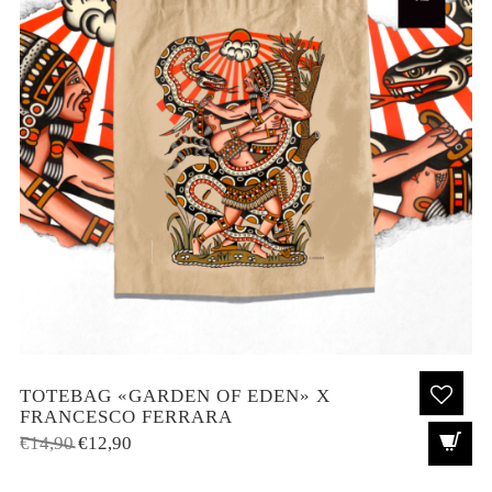
TOTEBAG «GARDEN OF EDEN» X
FRANCESCO FERRARA
El
El
€
14,90
€
12,90
precio
precio