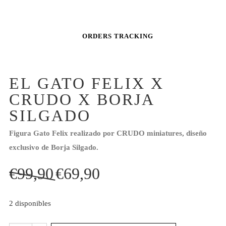
ORDERS TRACKING
EL GATO FELIX X
CRUDO X BORJA
SILGADO
Figura Gato Felix realizado por CRUDO miniatures, diseño
exclusivo de Borja Silgado.
El
El
€
99,90
€
69,90
precio
precio
original
actual
2 disponibles
era:
es:
€99,90.
€69,90.