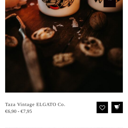
Taza Vintage ELGATO Co.
Rango
€
6,90
-
€
7,95
de
precios: