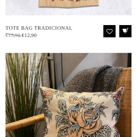
TOTE BAG TRADICIONAL
El
El
€
15,99
€
12,90
precio
precio
original
actual
era:
es:
€15,99.
€12,90.