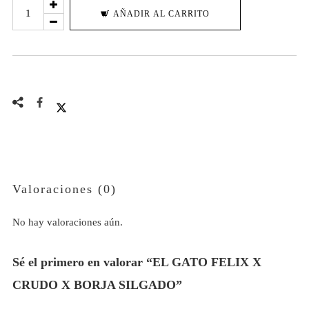
EL
AÑADIR AL CARRITO
GATO
FELIX
X
CRUDO
X
BORJA
SILGADO
cantidad
Valoraciones (0)
No hay valoraciones aún.
Sé el primero en valorar “EL GATO FELIX X
CRUDO X BORJA SILGADO”