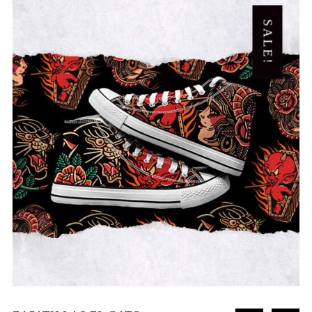
desde
€6,90
SALE!
hasta
€7,95