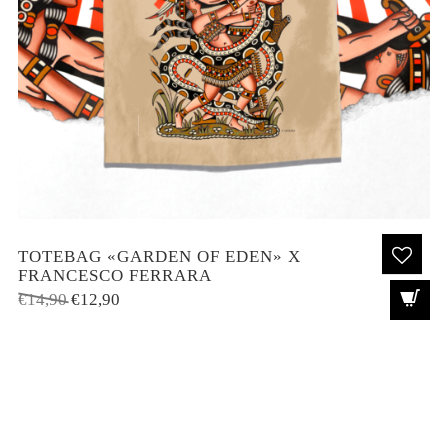
TOTEBAG «GARDEN OF EDEN» X
FRANCESCO FERRARA
El
El
€
14,90
€
12,90
precio
precio
original
actual
era:
es:
€14,90.
€12,90.