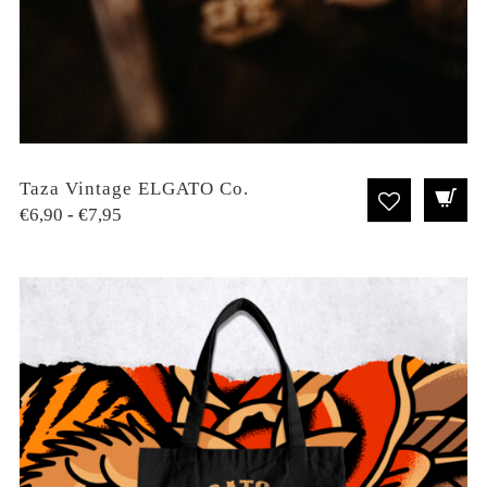
Taza Vintage ELGATO Co.
Rango
€
6,90
-
€
7,95
de
precios:
desde
€6,90
hasta
€7,95