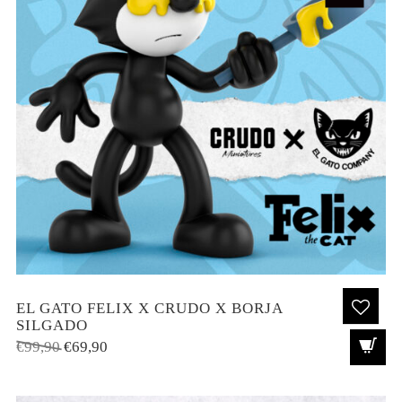
EL GATO FELIX X CRUDO X BORJA
SILGADO
El
El
€
99,90
€
69,90
precio
precio
original
actual