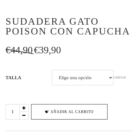
SUDADERA GATO
POISON CON CAPUCHA
El
El
€
44,90
€
39,90
precio
precio
original
actual
era:
es:
TALLA
LIMPIAR
€44,90.
€39,90.
SUDADERA
AÑADIR AL CARRITO
GATO
POISON
CON