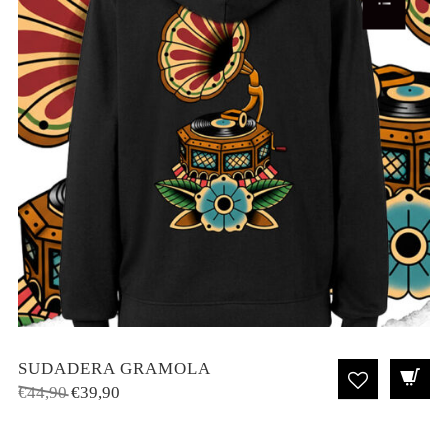
SUDADERA GRAMOLA
El
El
€
44,90
€
39,90
precio
precio
original
actual