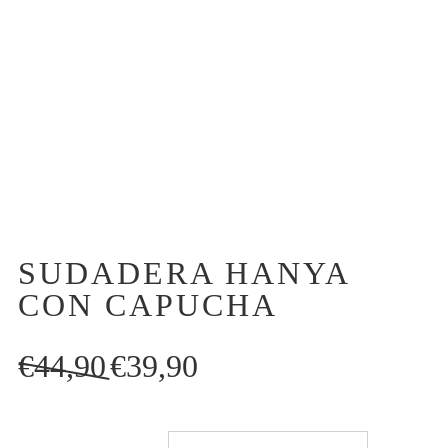
SUDADERA HANYA
CON CAPUCHA
El
El
€
44,90
€
39,90
precio
precio
original
actual
era:
es: