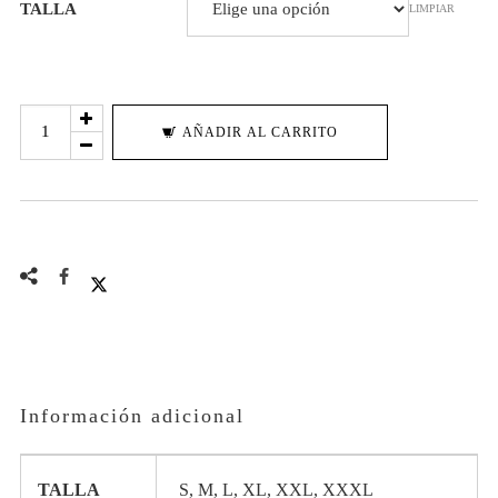
TALLA
LIMPIAR
€44,90.
€39,90.
SUDADERA
AÑADIR AL CARRITO
HANYA
CON
CAPUCHA
cantidad
Información adicional
TALLA
S, M, L, XL, XXL, XXXL