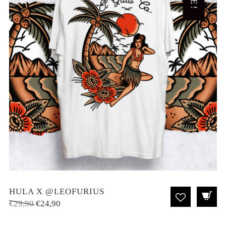
HULA X @LEOFURIUS
El
El
€
29,90
€
24,90
precio
precio