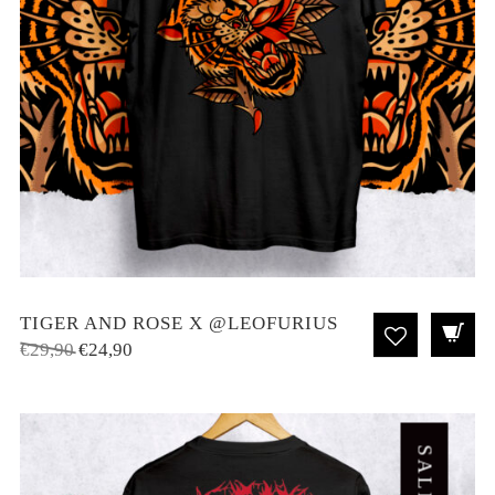
TIGER AND ROSE X @LEOFURIUS
El
El
€
29,90
€
24,90
precio
precio
original
actual
era:
es:
€29,90.
€24,90.
SALE!