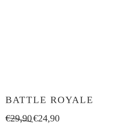
BATTLE ROYALE
El
El
€
29,90
€
24,90
precio
precio
original
actual