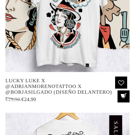
LUCKY LUKE X
@ADRIANMORENOTATTOO X
@BORJASILGADO (DISEÑO DELANTERO)
El
El
€
29,90
€
24,90
precio
precio
original
actual
era:
es:
SALE!
€29,90.
€24,90.