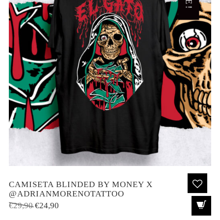
CAMISETA BLINDED BY MONEY X
@ADRIANMORENOTATTOO
El
El
€
29,90
€
24,90
precio
precio