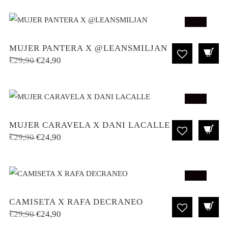
original
actual
era:
es:
SALE!
€29,90.
€24,90.
MUJER PANTERA X @LEANSMILJAN
El
El
€
29,90
€
24,90
precio
precio
original
actual
era:
es:
€29,90.
€24,90.
SALE!
MUJER CARAVELA X DANI LACALLE
El
El
€
29,90
€
24,90
precio
precio
original
actual
era:
es:
€29,90.
€24,90.
SALE!
CAMISETA X RAFA DECRANEO
El
El
€
29,90
€
24,90
precio
precio