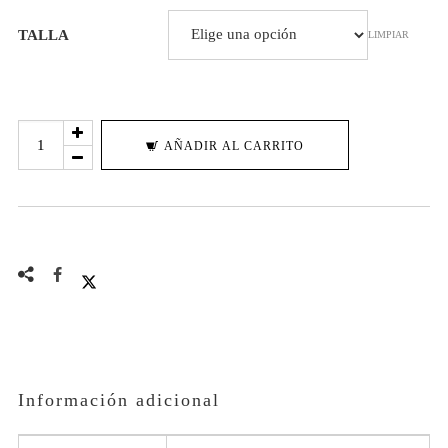
era:
es:
TALLA
LIMPIAR
€29,90.
€24,90.
BATTLE
AÑADIR AL CARRITO
ROYALE
cantidad
Información adicional