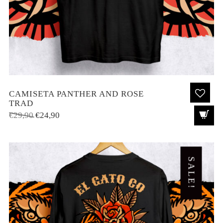
CAMISETA PANTHER AND ROSE
TRAD
El
El
€
29,90
€
24,90
precio
precio
original
actual
era:
es:
SALE!
€29,90.
€24,90.