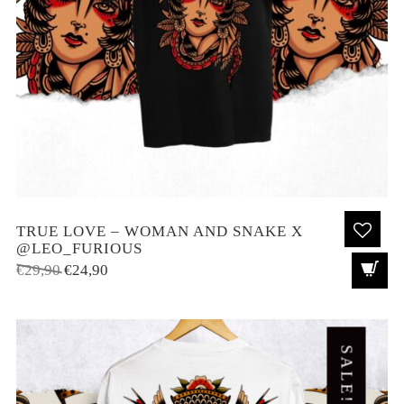
TRUE LOVE – WOMAN AND SNAKE X
@LEO_FURIOUS
El
El
€
29,90
€
24,90
precio
precio
original
actual
era:
es:
SALE!
€29,90.
€24,90.