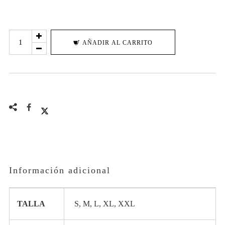
HEART
AÑADIR AL CARRITO
X
@HUGOTATUAJESBCN
cantidad
Información adicional
TALLA
S, M, L, XL, XXL