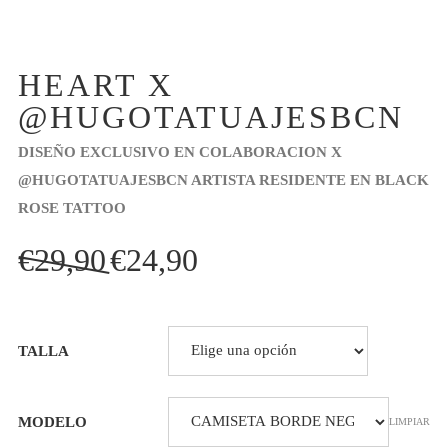
HEART X
@HUGOTATUAJESBCN
DISEÑO EXCLUSIVO EN COLABORACION X
@HUGOTATUAJESBCN ARTISTA RESIDENTE EN BLACK
ROSE TATTOO
El
El
€
29,90
€
24,90
precio
precio
original
actual
era:
es:
TALLA
€29,90.
€24,90.
MODELO
LIMPIAR