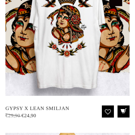
GYPSY X LEAN SMILJAN
El
El
€
29,90
€
24,90
precio
precio
original
actual