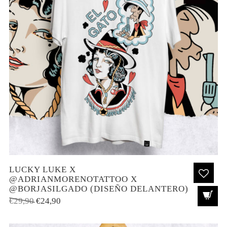
LUCKY LUKE X
@ADRIANMORENOTATTOO X
@BORJASILGADO (DISEÑO DELANTERO)
El
El
€
29,90
€
24,90
precio
precio
original
actual