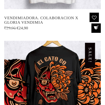
VENDIMIADORA. COLABORACION X
GLORIA VENDIMIA
El
El
€
29,90
€
24,90
precio
precio
original
actual
era:
es:
SALE!
€29,90.
€24,90.