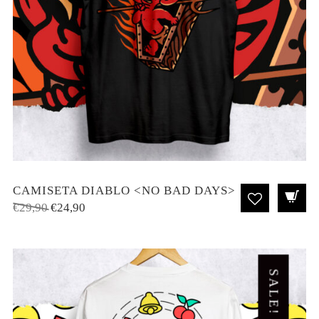
CAMISETA DIABLO <NO BAD DAYS>
El
El
€
29,90
€
24,90
precio
precio
original
actual
era:
es:
€29,90.
€24,90.
SALE!