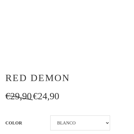
RED DEMON
El
El
€
29,90
€
24,90
precio
precio
original
actual
era:
es:
COLOR
€29,90.
€24,90.