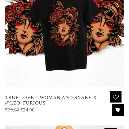
TRUE LOVE – WOMAN AND SNAKE X
@LEO_FURIOUS
El
El
€
29,90
€
24,90
precio
precio
original
actual